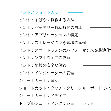
..........................................
ヒントとショートカット
.............................
ヒント：すばやく操作する方法
....................
ヒント：バッテリー持続時間の向上
.........................
ヒント：アプリケーションの特定
................
ヒント：ストレージの空き領域の確保
ヒント：スマートフォンのパフォーマンスを最適化
.................................
ヒント：ソフトウェアの更新
......................................
ヒント：情報の安全な保管
.............................
ヒント：インジケーターの管理
...............................................
ショートカット：電話
ショートカット：タッチスクリーンキーボードでの
......................................
ショートカット：メディア
.......
トラブルシューティング：ショートカット