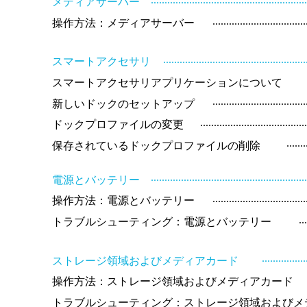
メディアサーバー
.................................
操作方法：メディアサーバー
...................................................
スマートアクセサリ
スマートアクセサリアプリケーションについて
.................................
新しいドックのセットアップ
......................................
ドックプロファイルの変更
.......
保存されているドックプロファイルの削除
.......................................................
電源とバッテリー
.................................
操作方法：電源とバッテリー
..
トラブルシューティング：電源とバッテリー
................
ストレージ領域およびメディアカード
操作方法：ストレージ領域およびメディアカード
トラブルシューティング：ストレージ領域およびメ