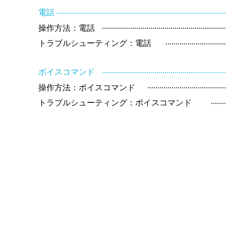
..................................................................................
電話
............................................................
操作方法：電話
.............................
トラブルシューティング：電話
............................................................
ボイスコマンド
......................................
操作方法：ボイスコマンド
.......
トラブルシューティング：ボイスコマンド