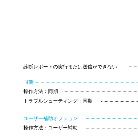
.......
診断レポートの実行または送信ができない
..................................................................................
同期
............................................................
操作方法：同期
.............................
トラブルシューティング：同期
..........................................
ユーザー補助オプション
..........................................
操作方法：ユーザー補助