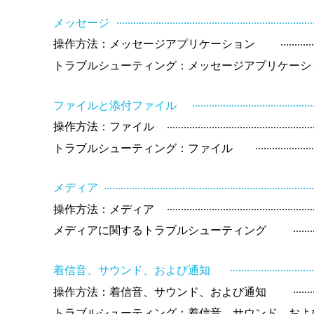
.....................................................................
メッセージ
...........
操作方法：メッセージアプリケーション
トラブルシューティング：メッセージアプリケーシ
..........................................
ファイルと添付ファイル
...................................................
操作方法：ファイル
....................
トラブルシューティング：ファイル
.........................................................................
メディア
...................................................
操作方法：メディア
.......
メディアに関するトラブルシューティング
.............................
着信音、サウンド、および通知
.......
操作方法：着信音、サウンド、および通知
トラブルシューティング：着信音、サウンド、およ