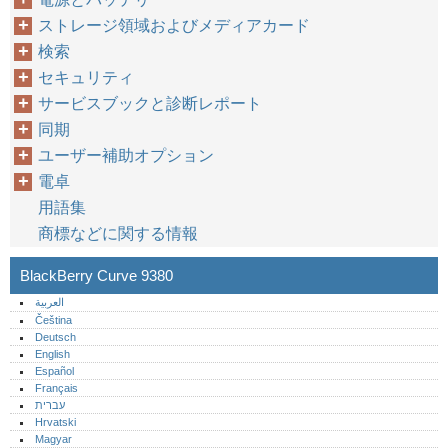
ストレージ領域およびメディアカード
検索
セキュリティ
サービスブックと診断レポート
同期
ユーザー補助オプション
電卓
用語集
商標などに関する情報
BlackBerry Curve 9380
العربية
Čeština
Deutsch
English
Español
Français
עברית
Hrvatski
Magyar