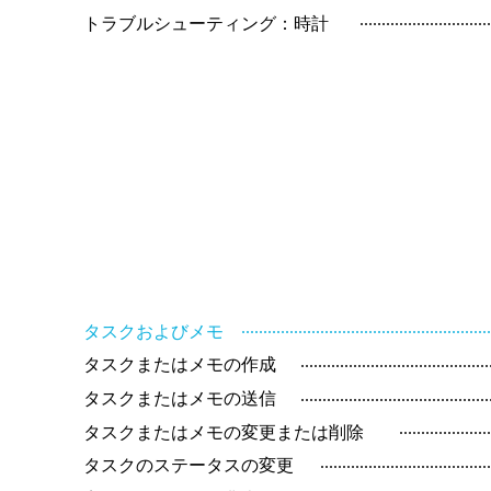
.............................
トラブルシューティング：時計
.......................................................
タスクおよびメモ
..........................................
タスクまたはメモの作成
..........................................
タスクまたはメモの送信
....................
タスクまたはメモの変更または削除
......................................
タスクのステータスの変更