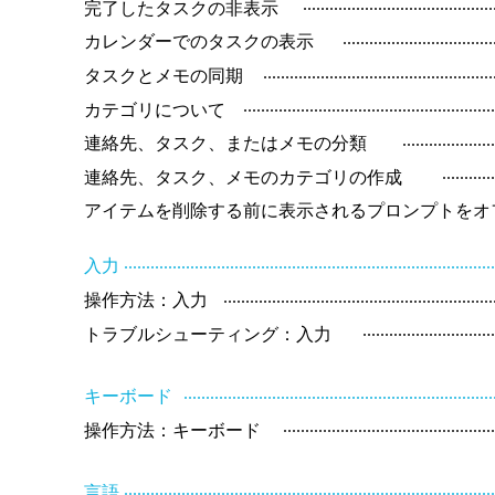
..........................................
完了したタスクの非表示
.................................
カレンダーでのタスクの表示
...................................................
タスクとメモの同期
.......................................................
カテゴリについて
....................
連絡先、タスク、またはメモの分類
...........
連絡先、タスク、メモのカテゴリの作成
アイテムを削除する前に表示されるプロンプトをオ
..................................................................................
入力
............................................................
操作方法：入力
.............................
トラブルシューティング：入力
.....................................................................
キーボード
..............................................
操作方法：キーボード
..................................................................................
言語